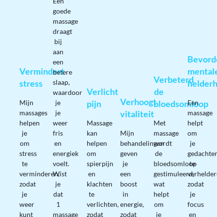
Een
goede
massage
draagt
bij
aan
Bevord
een
Vermindert
mental
betere
Verbeterd
stress
slaap,
helderh
Verlicht
de
waardoor
Verhoogt
Mijn
je
pijn
bloedsomloop
Een
massages
je
vitaliteit
massage
helpen
weer
Massage
Met
helpt
je
fris
kan
Mijn
massage
om
om
en
helpen
behandelingen
wordt
je
stress
energiek
om
geven
de
gedachte
te
voelt.
spierpijn
je
bloedsomloop
te
verminderen,
Wist
en
een
gestimuleerd,
verhelder
zodat
je
klachten
boost
wat
zodat
je
dat
te
in
helpt
je
weer
1
verlichten,
energie,
om
focus
kunt
massage
zodat
zodat
je
en