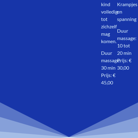
kind
Krampjes
volledig
en
tot
spanning
zichzelf
Duur
mag
massage:
komen.
10 tot
Duur
20 min
massage:
Prijs: €
30 min
30,00
Prijs: €
45,00