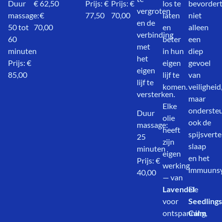
Duur
€ 62,50
Prijs: €
Prijs: €
los te
bevorder
vergroten
massage:
– €
77,50
70,00
laten
niet
en de
50 tot
70,00
en
alleen
verbinding
60
beter
een
met
minuten
in hun
diep
het
Prijs: €
eigen
gevoel
eigen
85,00
lijf te
van
lijf te
komen.
veiligheid
versterken.
maar
Elke
onderste
Duur
olie
ook de
massage:
heeft
spijsverte
25
zijn
slaap
minuten
eigen
en het
Prijs: €
werking
immuunsy
40,00
— van
Lavendel
De
voor
Seedlings
ontspanning,
Calm