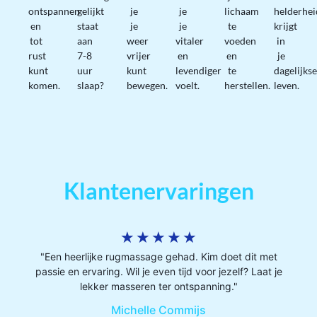
ontspannen
gelijkt
je
je
lichaam
helderhei
en
staat
je
je
te
krijgt
tot
aan
weer
vitaler
voeden
in
rust
7-8
vrijer
en
en
je
kunt
uur
kunt
levendiger
te
dagelijkse
komen.
slaap?
bewegen.
voelt.
herstellen.
leven.
Klantenervaringen
★
★
★
★
★
"Een heerlijke rugmassage gehad. Kim doet dit met
passie en ervaring. Wil je even tijd voor jezelf? Laat je
lekker masseren ter ontspanning."
Michelle Commijs