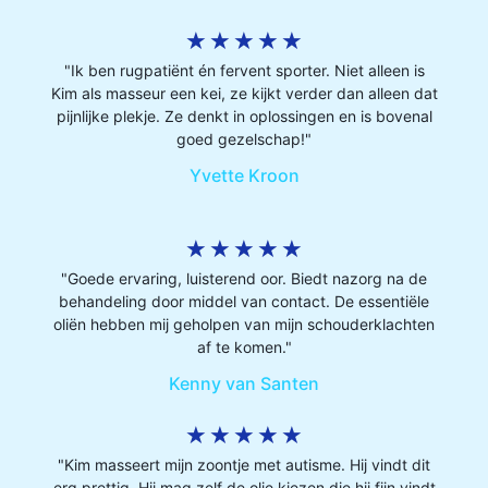
★
★
★
★
★
"Ik ben rugpatiënt én fervent sporter. Niet alleen is
Kim als masseur een kei, ze kijkt verder dan alleen dat
pijnlijke plekje. Ze denkt in oplossingen en is bovenal
goed gezelschap!"
Yvette Kroon
★
★
★
★
★
"Goede ervaring, luisterend oor. Biedt nazorg na de
behandeling door middel van contact. De essentiële
oliën hebben mij geholpen van mijn schouderklachten
af te komen."
Kenny van Santen
★
★
★
★
★
"Kim masseert mijn zoontje met autisme. Hij vindt dit
erg prettig. Hij mag zelf de olie kiezen die hij fijn vindt