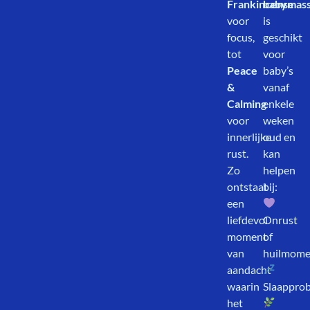
Frankincense
babymas
voor
is
focus,
geschikt
tot
voor
Peace
baby’s
&
vanaf
Calming
enkele
voor
weken
innerlijke
oud en
rust.
kan
Zo
helpen
ontstaat
bij:
een
liefdevol
Onrust
moment
of
van
huilmome
aandacht
waarin
Slaappro
het