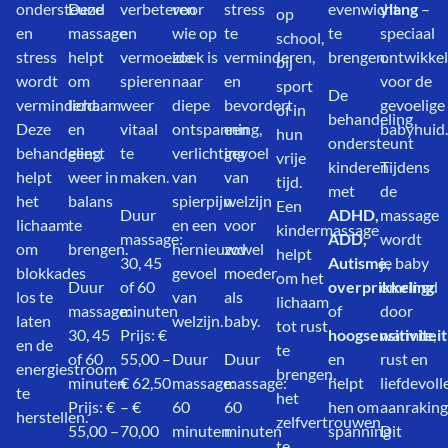
ondersteund
Deze
verbeteren
voor
stress
evenwicht
ylang
–
op
en
massage
en
wie op
te
te
speciaal
school,
stress
helpt
vermoeide
zoek is
verminderen,
brengen.
ontwikke
bij
wordt
om
spieren
naar
en
voor de
sport
De
verminderd.
lichaam
weer
diepe
bevordert
gevoelige
of in
behandeling
Deze
en
vitaal
ontspanning,
een
babyhuid.
hun
ondersteunt
behandeling
geest
te
verlichting
gevoel
vrije
kinderen
Tijdens
helpt
weer in
maken.
van
van
tijd.
met
de
het
balans
spierpijn
welzijn
Een
Duur
ADHD,
massage
lichaam
te
en een
voor
kindermassage
massage:
ADD,
wordt
om
brengen.
hernieuwd
zowel
helpt
30, 45
Autisme,
je baby
blokkades
gevoel
moeder
om het
Duur
of 60
overprikkeling
omringd
los te
van
als
lichaam
massage:
minuten
of
door
laten
welzijn.
baby.
tot rust
30, 45
Prijs: €
hoogsensitiviteit
warmte,
en de
te
of 60
55,00 –
Duur
Duur
en
rust en
energiestroom
brengen,
minuten
€ 62,50
massage:
massage:
helpt
liefdevoll
te
het
Prijs: €
– €
60
60
hen om
aanraking
herstellen.
zelfvertrouwen
55,00 –
70,00
minuten
minuten
spanning
Dit
te