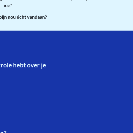
hoe?
pijn nou écht vandaan?
trole hebt over je
en?