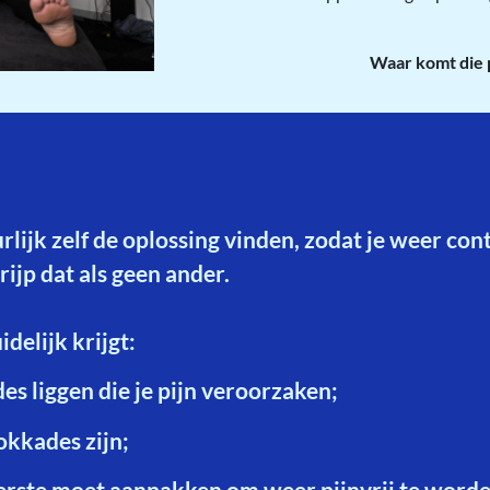
Waar komt die 
urlijk zelf de oplossing vinden, zodat je weer con
rijp dat als geen ander.
delijk krijgt:
s liggen die je pijn veroorzaken;
okkades zijn;
eerste moet aanpakken om weer pijnvrij te word