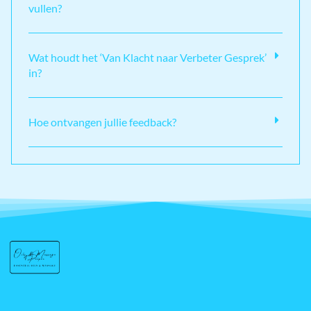
vullen?
Wat houdt het ‘Van Klacht naar Verbeter Gesprek’
in?
Hoe ontvangen jullie feedback?